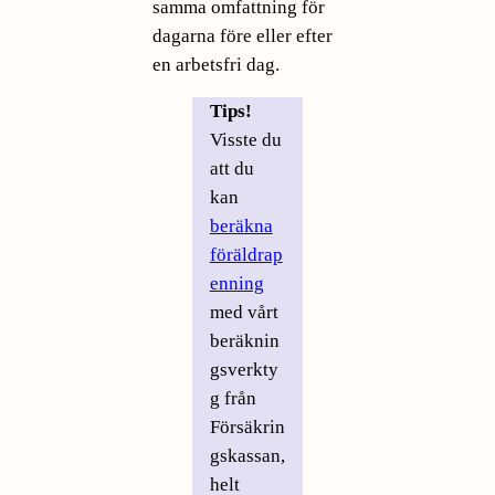
samma omfattning för
dagarna före eller efter
en arbetsfri dag.
Tips!
Visste du
att du
kan
beräkna
föräldrap
enning
med vårt
beräknin
gsverkty
g från
Försäkrin
gskassan,
helt