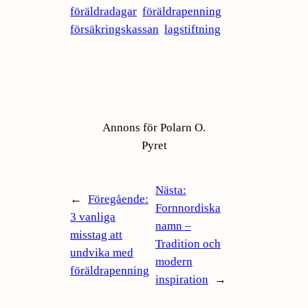
föräldradagar
föräldrapenning
försäkringskassan
lagstiftning
Annons för Polarn O.
Pyret
Nästa:
←
Föregående:
Fornnordiska
3 vanliga
namn –
misstag att
Tradition och
undvika med
modern
föräldrapenning
inspiration
→