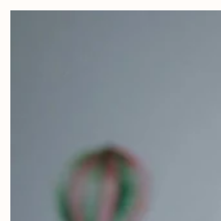
Hoppa
till
innehåll