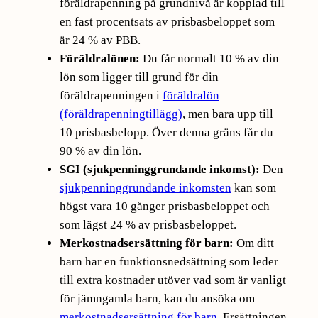
föräldrapenning på grundnivå är kopplad till
en fast procentsats av prisbasbeloppet som
är 24 % av PBB.
Föräldralönen:
Du får normalt 10 % av din
lön som ligger till grund för din
föräldrapenningen i
föräldralön
(föräldrapenningtillägg)
, men bara upp till
10 prisbasbelopp. Över denna gräns får du
90 % av din lön.
SGI (sjukpenninggrundande inkomst):
Den
sjukpenninggrundande inkomsten
kan som
högst vara 10 gånger prisbasbeloppet och
som lägst 24 % av prisbasbeloppet.
Merkostnadsersättning för barn:
Om ditt
barn har en funktionsnedsättning som leder
till extra kostnader utöver vad som är vanligt
för jämngamla barn, kan du ansöka om
merkostnadsersättning för barn
. Ersättningen