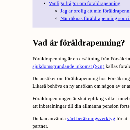
Vanliga frågor om föräldrapenning
Jag är orolig att min föräldrapen
När räknas föräldrapenning som 
Vad är föräldra­penning?
Föräldrapenning är en ersättning från Försäkr
sjukdomsgrundande inkomst (SGI)
kallas förä
Du ansöker om föräldrapenning hos Försäkringsk
Likaså behövs en ny ansökan om någon av er ar
Föräldrapenningen är skattepliktig vilket inneb
att inbetalningar till din allmänna pension fort
Du kan använda
vårt beräkningsverktyg
för att
partner.