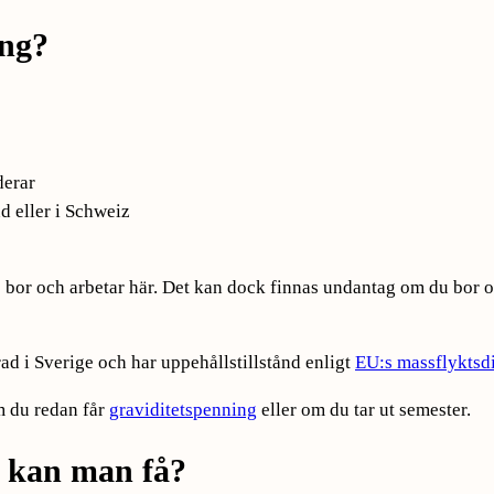
ing?
derar
d eller i Schweiz
 bor och arbetar här. Det kan dock finnas undantag om du bor oc
rad i Sverige och har uppehållstillstånd enligt
EU:s massflyktsdi
m du redan får
graviditetspenning
eller om du tar ut semester.
r kan man få?