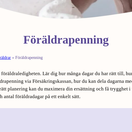
Föräldra­penning
räldrar
»
Föräldra­penning
öräldraledigheten. Lär dig hur många dagar du har rätt till, hu
ldrapenning via Försäkringskassan, hur du kan dela dagarna me
 rätt planering kan du maximera din ersättning och få trygghet i
 antal föräldradagar på ett enkelt sätt.