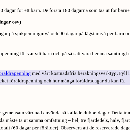
80 dagar för ett barn. De första 180 dagarna som tas ut för bar
lingar osv)
agar på sjukpenningnivå och 90 dagar på lägstanivå per barn om n
drapenning för var sitt barn och på så sätt vara hemma samtidig
föräldrapenning
med vårt kostnadsfria beräkningsverktyg. Fyll i
cket föräldrapenning och hur många föräldradagar du kan få.
r gemensam vårdnad använda så kallade dubbeldagar. Detta inne
 måste ta ut samma omfattning – hel, tre fjärdedels, halv, fjär
totalt (60 dagar per förälder). Observera att de reserverade d