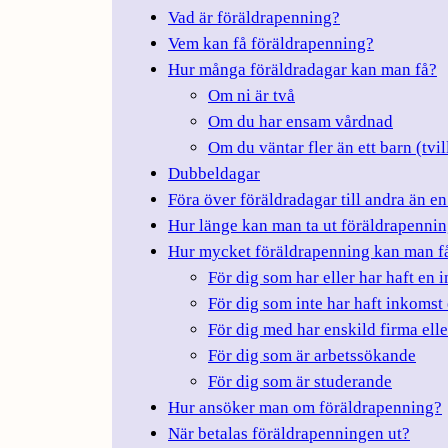
Vad är föräldra­penning?
Vem kan få föräldra­penning?
Hur många föräldra­dagar kan man få?
Om ni är två
Om du har ensam vårdnad
Om du väntar fler än ett barn (tvill
Dubbeldagar
Föra över föräldradagar till andra än en
Hur länge kan man ta ut föräldra­penni
Hur mycket föräldrapenning kan man f
För dig som har eller har haft en 
För dig som inte har haft inkomst 
För dig med har enskild firma ell
För dig som är arbetssökande
För dig som är studerande
Hur ansöker man om föräldrapenning?
När betalas föräldrapenningen ut?