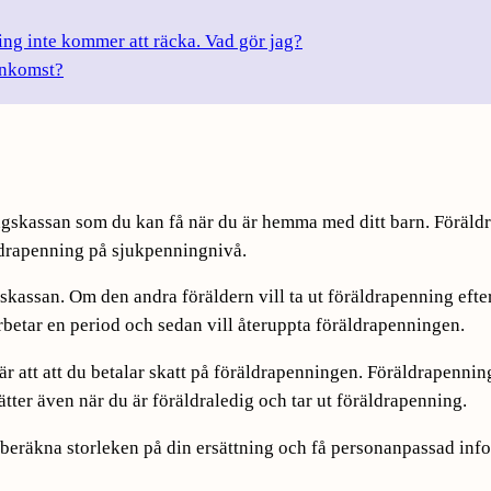
ning inte kommer att räcka. Vad gör jag?
inkomst?
ingskassan som du kan få när du är hemma med ditt barn. Föräld
ldrapenning på sjukpenningnivå.
assan. Om den andra föräldern vill ta ut föräldrapenning efter 
betar en period och sedan vill återuppta föräldrapenningen.
är att att du betalar skatt på föräldrapenningen. Föräldrapenn
sätter även när du är föräldraledig och tar ut föräldrapenning.
 beräkna storleken på din ersättning och få personanpassad info