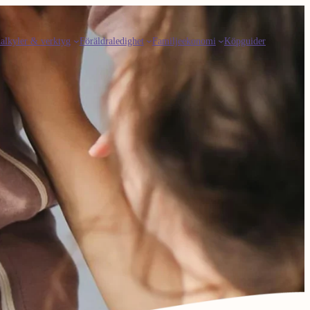
alkyler & verktyg
Föräldraledighet
Familjeekonomi
Köpguider