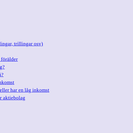
ingar, trillingar osv)
 förälder
ng?
å?
inkomst
eller har en låg inkomst
er aktiebolag